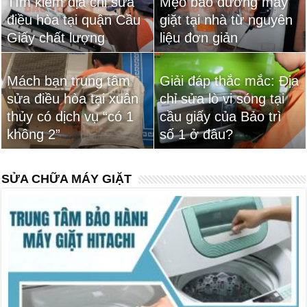
Tìm kiếm địa chỉ sửa
Mẹo bảo dưỡng máy
điều hòa tại quận Cầu
giặt tại nhà từ nguyên
Giấy chất lượng
liệu đơn giản
Mách bạn trung tâm
Giải đáp thắc mắc: Địa
sửa điều hòa tại xuân
chỉ sửa lò vi sóng tại
thủy có dịch vụ “có 1
cầu giấy của Bảo trì
không 2”
số 1 ở đâu?
SỬA CHỮA MÁY GIẶT