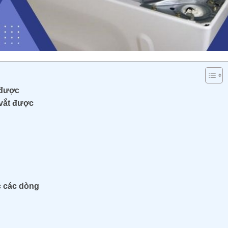
t được
 vắt được
c các dòng