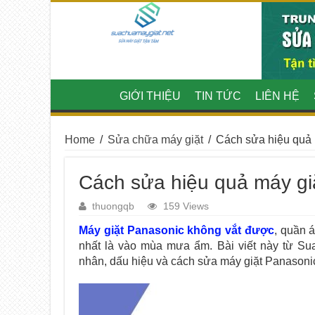
GIỚI THIỆU
TIN TỨC
LIÊN HỆ
Home
/
Sửa chữa máy giặt
/
Cách sửa hiệu quả 
Cách sửa hiệu quả máy gi
thuongqb
159 Views
Máy giặt Panasonic không vắt được
, quần 
nhất là vào mùa mưa ẩm.
Bài viết này từ S
nhân, dấu hiệu và cách sửa máy giặt Panasonic k