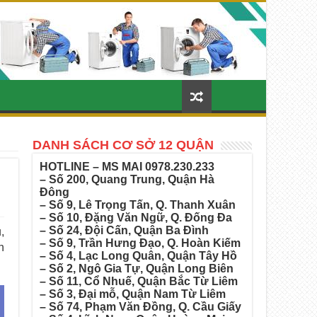
DANH SÁCH CƠ SỞ 12 QUẬN
HOTLINE – MS MAI
0978.230.233
– Số 200, Quang Trung, Quận Hà
Đông
– Số 9, Lê Trọng Tấn, Q. Thanh Xuân
– Số 10, Đặng Văn Ngữ, Q. Đống Đa
– Số 24, Đội Cấn, Quận Ba Đình
,
– Số 9, Trần Hưng Đạo, Q. Hoàn Kiếm
n
– Số 4, Lạc Long Quân, Quận Tây Hồ
– Số 2, Ngô Gia Tự, Quận Long Biên
– Số 11, Cổ Nhuế, Quận Bắc Từ Liêm
– Số 3, Đại mỗ, Quận Nam Từ Liêm
– Số 74, Phạm Văn Đồng, Q. Cầu Giấy