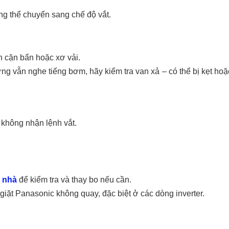
g thể chuyển sang chế độ vắt.
h cặn bẩn hoặc xơ vải.
 vẫn nghe tiếng bơm, hãy kiểm tra van xả – có thể bị kẹt hoặ
không nhận lệnh vắt.
i nhà
để kiểm tra và thay bo nếu cần.
iặt Panasonic không quay, đặc biệt ở các dòng inverter.