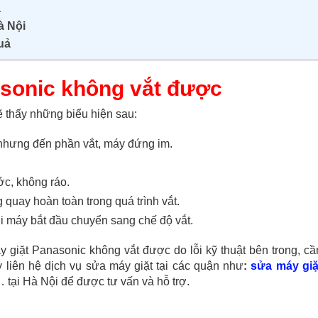
à
à Nội
uả
asonic không vắt được
 thấy những biểu hiện sau:
g nhưng đến phần vắt, máy đứng im.
ớc, không ráo.
quay hoàn toàn trong quá trình vắt.
khi máy bắt đầu chuyển sang chế độ vắt.
 giặt Panasonic không vắt được do lỗi kỹ thuật bên trong, cầ
liên hệ dịch vụ sửa máy giặt tại các quận như
:
sửa máy giặ
tại Hà Nội để được tư vấn và hỗ trợ.