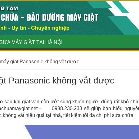
SỬA MÁY GIẶT TẠI HÀ NỘI
máy giặt Panasonic không vắt được
ặt Panasonic không vắt được
áo sau khi giặt vẫn còn ướt sũng khiến người dùng rất khó chịu
uachuamaygiat.net –
0988.230.233 sẽ giúp bạn hiểu nguyê
hông vắt hiệu quả tại nhà, tiết kiệm tối đa chi phí sửa chữa.