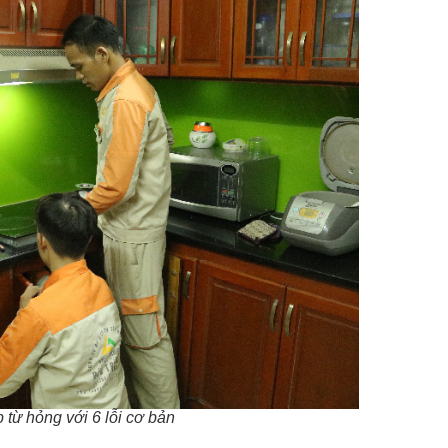
 từ hỏng với 6 lỗi cơ bản