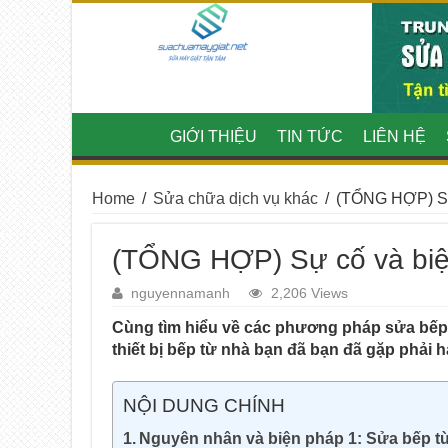
GIỚI THIỆU
TIN TỨC
LIÊN HỆ
Home
/
Sửa chữa dịch vụ khác
/
(TỔNG HỢP) Sự
(TỔNG HỢP) Sự cố và biệ
nguyennamanh
2,206 Views
Cùng tìm hiểu về các phương pháp sửa bếp t
thiết bị bếp từ nhà bạn đã bạn đã gặp phải 
NỘI DUNG CHÍNH
Nguyên nhân và biện pháp 1: Sửa bếp từ 