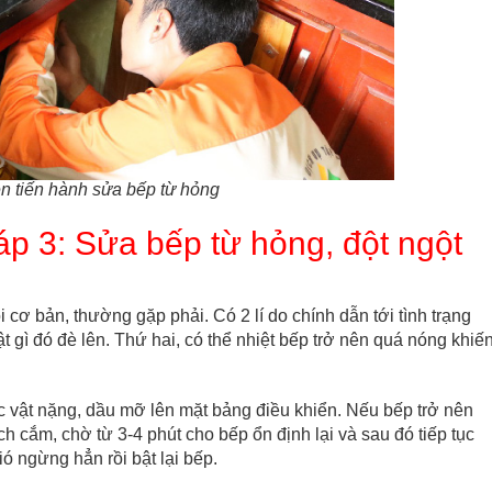
ên tiến hành sửa bếp từ hỏng
p 3: Sửa bếp từ hỏng, đột ngột
 cơ bản, thường gặp phải. Có 2 lí do chính dẫn tới tình trạng
t gì đó đè lên. Thứ hai, có thể nhiệt bếp trở nên quá nóng khiế
ác vật nặng, dầu mỡ lên mặt bảng điều khiển. Nếu bếp trở nên
ch cắm, chờ từ 3-4 phút cho bếp ổn định lại và sau đó tiếp tục
ó ngừng hẳn rồi bật lại bếp.