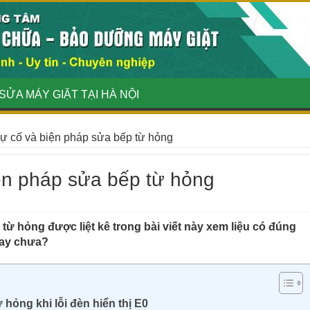
SỬA MÁY GIẶT TẠI HÀ NỘI
 cố và biện pháp sửa bếp từ hỏng
n pháp sửa bếp từ hỏng
ừ hỏng được liệt kê trong bài viết này xem liệu có đúng
hay chưa?
hỏng khi lỗi đèn hiển thị E0