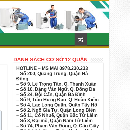
DANH SÁCH CƠ SỞ 12 QUẬN
HOTLINE – MS MAI
0978.230.233
– Số 200, Quang Trung, Quận Hà
Đông
– Số 9, Lê Trọng Tấn, Q. Thanh Xuân
– Số 10, Đặng Văn Ngữ, Q. Đống Đa
– Số 24, Đội Cấn, Quận Ba Đình
– Số 9, Trần Hưng Đạo, Q. Hoàn Kiếm
– Số 4, Lạc Long Quân, Quận Tây Hồ
– Số 2, Ngô Gia Tự, Quận Long Biên
– Số 11, Cổ Nhuế, Quận Bắc Từ Liêm
– Số 3, Đại mỗ, Quận Nam Từ Liêm
– Số 74, Phạm Văn Đồng, Q. Cầu Giấy