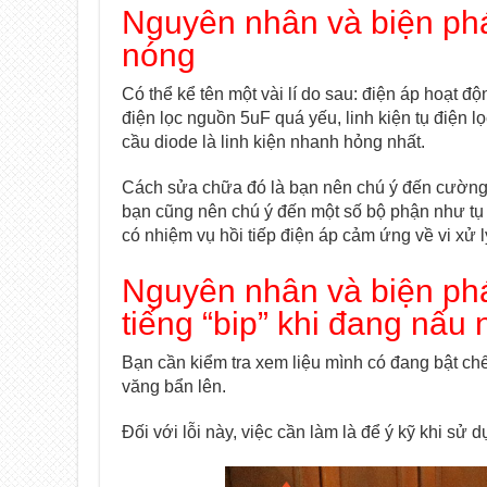
Nguyên nhân và biện ph
nóng
Có thể kể tên một vài lí do sau: điện áp hoạt đ
điện lọc nguồn 5uF quá yếu, linh kiện tụ điện 
cầu diode là linh kiện nhanh hỏng nhất.
Cách sửa chữa đó là bạn nên chú ý đến cường
bạn cũng nên chú ý đến một số bộ phận như tụ 5
có nhiệm vụ hồi tiếp điện áp cảm ứng về vi xử l
Nguyên nhân và biện phá
tiếng “bip” khi đang nấu
Bạn cần kiểm tra xem liệu mình có đang bật ch
văng bẩn lên.
Đối với lỗi này, việc cần làm là để ý kỹ khi sử