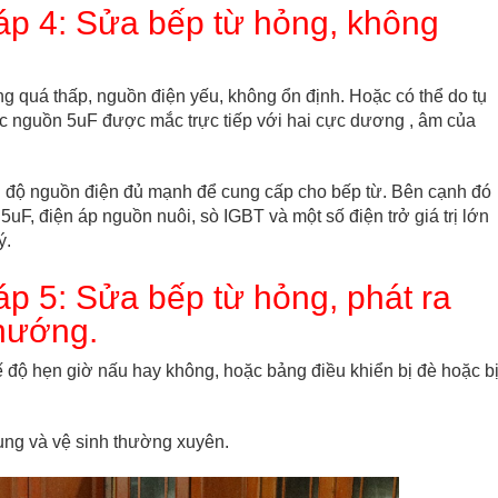
áp 4: Sửa bếp từ hỏng, không
ộng quá thấp, nguồn điện yếu, không ổn định. Hoặc có thể do tụ
lọc nguồn 5uF được mắc trực tiếp với hai cực dương , âm của
 độ nguồn điện đủ mạnh để cung cấp cho bếp từ. Bên cạnh đó
uF, điện áp nguồn nuôi, sò IGBT và một số điện trở giá trị lớn
ý.
p 5: Sửa bếp từ hỏng, phát ra
 nướng.
ế độ hẹn giờ nấu hay không, hoặc bảng điều khiển bị đè hoặc b
 dụng và vệ sinh thường xuyên.