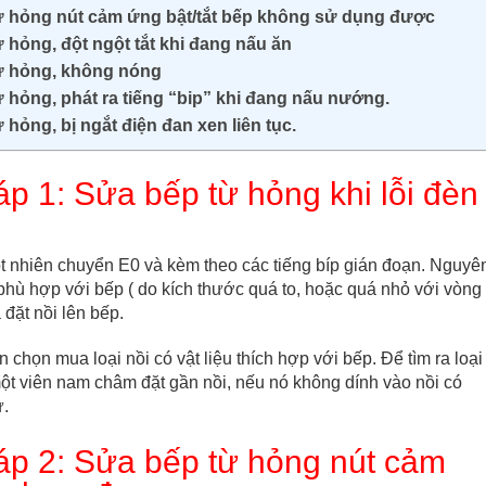
ừ hỏng nút cảm ứng bật/tắt bếp không sử dụng được
hỏng, đột ngột tắt khi đang nấu ăn
ừ hỏng, không nóng
 hỏng, phát ra tiếng “bip” khi đang nấu nướng.
hỏng, bị ngắt điện đan xen liên tục.
p 1: Sửa bếp từ hỏng khi lỗi đèn
t nhiên chuyển E0 và kèm theo các tiếng bíp gián đoạn. Nguyê
phù hợp với bếp ( do kích thước quá to, hoặc quá nhỏ với vòng
đặt nồi lên bếp.
chọn mua loại nồi có vật liệu thích hợp với bếp. Để tìm ra loại
ột viên nam châm đặt gần nồi, nếu nó không dính vào nồi có
ừ.
áp 2: Sửa bếp từ hỏng nút cảm