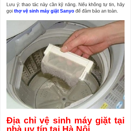
Lưu ý: thao tác này cần kỹ năng. Nếu không tự tin, hãy
gọi
thợ vệ sinh máy giặt Sanyo
để đảm bảo an toàn.
Địa chỉ vệ sinh máy giặt tại
nhà uy tín tại Hà Nội