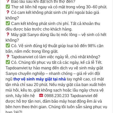
Bao lâu sau khi đặt lịch thì thợ đến?
Thợ sẽ liên hệ ngay và có mặt trong vòng 30–60 phút.
Có cam kết không phát sinh chi phí ngoài báo giá
không?
Cam kết không phát sinh chi phí. Tất cả khoản thu
đều được báo trước cho khách hàng.
Máy giặt Sanyo dùng lâu bị mốc lồng – vệ sinh có hết
không?
Có. Vệ sinh đúng kỹ thuật giúp loại bỏ đến 98% cặn
bẩn, nấm mốc trong lồng giặt.
Tapdoanviet có làm việc ngày lễ, chủ nhật không?
Có. Chúng tôi phục vụ tất cả các ngày, kể cả lễ Tết.
Tapdoanviet tự hào mang đến dịch vụ vệ sinh máy giặt
Sanyo chuyên nghiệp – nhanh chóng – giá rẻ với đội
ngũ
thợ vệ sinh máy giặt tại nhà
tay nghề cao, có mặt
tận nhà chỉ sau 20 phút. Nếu máy giặt của bạn xuất hiện
mùi hôi, kêu to, giặt không sạch hoặc lâu ngày chưa vệ
sinh, hãy liên hệ
0988.230.233
Tapdoanviet để
được hỗ trợ tận nơi, đảm bảo máy hoạt động êm ái và
bền hơn theo thời gian. Chúng tôi luôn sẵn sàng phục vụ
bạn 24/7!