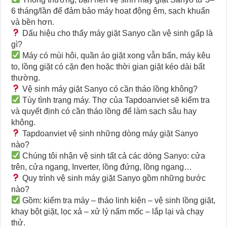
6 tháng/lần để đảm bảo máy hoạt động êm, sạch khuẩn
và bền hơn.
Dấu hiệu cho thấy máy giặt Sanyo cần vệ sinh gấp là
gì?
Máy có mùi hôi, quần áo giặt xong vẫn bẩn, máy kêu
to, lồng giặt có cặn đen hoặc thời gian giặt kéo dài bất
thường.
Vệ sinh máy giặt Sanyo có cần tháo lồng không?
Tùy tình trạng máy. Thợ của Tapdoanviet sẽ kiểm tra
và quyết định có cần tháo lồng để làm sạch sâu hay
không.
Tapdoanviet vệ sinh những dòng máy giặt Sanyo
nào?
Chúng tôi nhận vệ sinh tất cả các dòng Sanyo: cửa
trên, cửa ngang, Inverter, lồng đứng, lồng ngang…
Quy trình vệ sinh máy giặt Sanyo gồm những bước
nào?
Gồm: kiểm tra máy – tháo linh kiện – vệ sinh lồng giặt,
khay bột giặt, lọc xả – xử lý nấm mốc – lắp lại và chạy
thử.