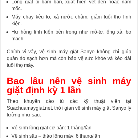
Lồng giặt bị bám bẩn, xuất hiện vệt đen hoặc nấm
mốc.
Máy chạy kêu to, xả nước chậm, giảm tuổi thọ linh
kiện.
Hư hỏng linh kiện bên trong như mô-tơ, ống xả, bo
mạch.
Chính vì vậy, vệ sinh máy giặt Sanyo không chỉ giúp
quần áo sạch hơn mà còn bảo vệ sức khỏe và kéo dài
tuổi thọ máy.
Bao lâu
nên vệ sinh máy
giặt
định kỳ 1 lần
Theo khuyến cáo từ các kỹ thuật viên tại
Suachuamaygiat.net, thời gian vệ sinh máy giặt Sanyo lý
tưởng như sau:
Vệ sinh lồng giặt cơ bản: 1 tháng/lần
Vệ sinh sâu – tháo lồng máy: 6 tháng/lần