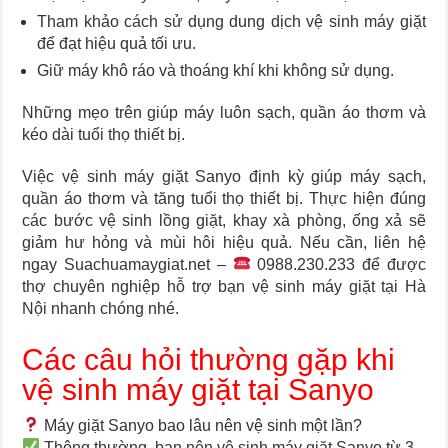
Tham khảo cách sử dụng dung dịch vệ sinh máy giặt
để đạt hiệu quả tối ưu.
Giữ máy khô ráo và thoáng khí khi không sử dụng.
Những mẹo trên giúp máy luôn sạch, quần áo thơm và
kéo dài tuổi thọ thiết bị.
Việc vệ sinh máy giặt Sanyo định kỳ giúp máy sạch,
quần áo thơm và tăng tuổi thọ thiết bị. Thực hiện đúng
các bước vệ sinh lồng giặt, khay xà phòng, ống xả sẽ
giảm hư hỏng và mùi hôi hiệu quả. Nếu cần, liên hệ
ngay Suachuamaygiat.net –
0988.230.233 để được
thợ chuyên nghiệp hỗ trợ bạn vệ sinh máy giặt tại Hà
Nội nhanh chóng nhé.
Các câu hỏi thường gặp khi
vệ sinh máy giặt tại Sanyo
Máy giặt Sanyo bao lâu nên vệ sinh một lần?
Thông thường, bạn nên vệ sinh máy giặt Sanyo từ 3–