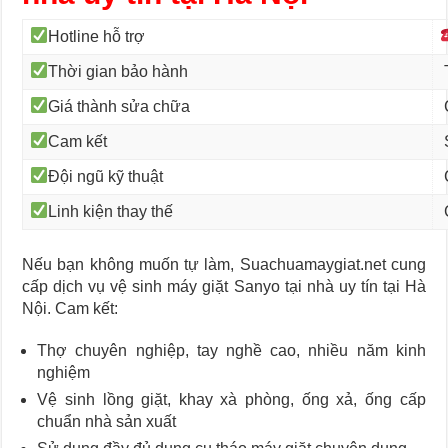
Hotline hỗ trợ
Thời gian bảo hành
T
Giá thành sửa chữa
C
Cam kết
S
Đội ngũ kỹ thuật
C
Linh kiện thay thế
C
Nếu bạn không muốn tự làm, Suachuamaygiat.net cung
cấp dịch vụ vệ sinh máy giặt Sanyo tại nhà uy tín tại Hà
Nội. Cam kết:
Thợ chuyên nghiệp, tay nghề cao, nhiều năm kinh
nghiệm
Vệ sinh lồng giặt, khay xà phòng, ống xả, ống cấp
chuẩn nhà sản xuất