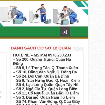
DANH SÁCH CƠ SỞ 12 QUẬN
HOTLINE – MS MAI
0978.230.233
– Số 200, Quang Trung, Quận Hà
Đông
– Số 9, Lê Trọng Tấn, Q. Thanh Xuân
– Số 10, Đặng Văn Ngữ, Q. Đống Đa
– Số 24, Đội Cấn, Quận Ba Đình
t
– Số 9, Trần Hưng Đạo, Q. Hoàn Kiếm
– Số 4, Lạc Long Quân, Quận Tây Hồ
– Số 2, Ngô Gia Tự, Quận Long Biên
a
– Số 11, Cổ Nhuế, Quận Bắc Từ Liêm
a
– Số 3, Đại mỗ, Quận Nam Từ Liêm
– Số 74, Phạm Văn Đồng, Q. Cầu Giấy