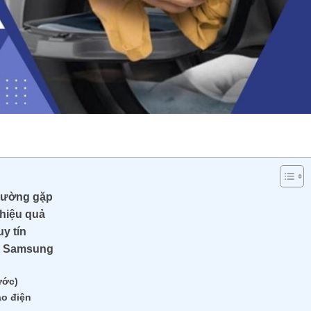
thường gặp
 hiệu quả
y tín
ặt Samsung
ước)
o điện