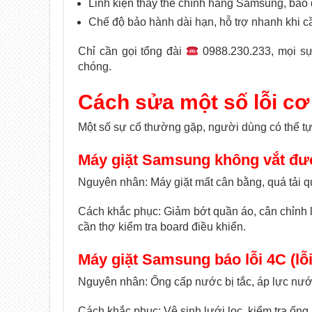
Linh kiện thay thế chính hãng Samsung, bảo 
Chế độ bảo hành dài hạn, hỗ trợ nhanh khi c
Chỉ cần gọi tổng đài
0988.230.233, mọi sự
chóng.
Cách sửa một số lỗi c
Một số sự cố thường gặp, người dùng có thể tự 
Máy giặt Samsung không vắt đ
Nguyên nhân: Máy giặt mất cân bằng, quá tải q
Cách khắc phục: Giảm bớt quần áo, cân chỉnh l
cần thợ kiểm tra board điều khiển.
Máy giặt Samsung báo lỗi 4C (lỗ
Nguyên nhân: Ống cấp nước bị tắc, áp lực nước
Cách khắc phục: Vệ sinh lưới lọc, kiểm tra ốn