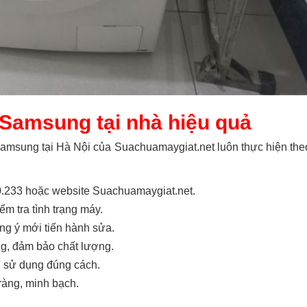
 Samsung tại nhà hiệu quả
amsung tại Hà Nội của Suachuamaygiat.net luôn thực hiện the
.233 hoặc website Suachuamaygiat.net.
m tra tình trạng máy.
ng ý mới tiến hành sửa.
g, đảm bảo chất lượng.
 sử dụng đúng cách.
ràng, minh bạch.