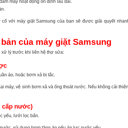
đảm máy hoạt động ổn định lâu dài.
ần.
 cố với máy giặt Samsung của bạn sẽ được giải quyết nhan
ơ bản của máy giặt Samsung
xử lý trước khi liên hệ thợ sửa:
ược
uần áo, hoặc bơm xả bị tắc.
ại máy, vệ sinh bơm xả và ống thoát nước. Nếu không cải thiện
i cấp nước)
 yếu, lưới lọc bẩn.
g nước, sử dụng bơm tăng áp nếu áp lực nước yếu.