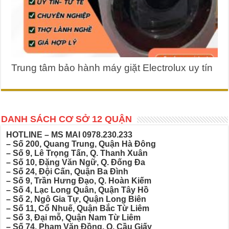
Trung tâm bảo hành máy giặt Electrolux uy tín
DANH SÁCH CƠ SỞ 12 QUẬN
HOTLINE – MS MAI
0978.230.233
– Số 200, Quang Trung, Quận Hà Đông
– Số 9, Lê Trọng Tấn, Q. Thanh Xuân
– Số 10, Đặng Văn Ngữ, Q. Đống Đa
– Số 24, Đội Cấn, Quận Ba Đình
– Số 9, Trần Hưng Đạo, Q. Hoàn Kiếm
– Số 4, Lạc Long Quân, Quận Tây Hồ
– Số 2, Ngô Gia Tự, Quận Long Biên
– Số 11, Cổ Nhuế, Quận Bắc Từ Liêm
– Số 3, Đại mỗ, Quận Nam Từ Liêm
– Số 74, Phạm Văn Đồng, Q. Cầu Giấy