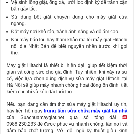
Vệ sinh lồng giặt, ống xả, lưới lọc định kỳ để tránh cặn
bẩn gây tắc.
Sử dụng bột giặt chuyên dụng cho máy giặt cửa
ngang.
Đặt máy nơi khô ráo, tránh ánh nắng và độ ẩm cao.
Khi máy báo lỗi, hãy tham khảo mã lỗi máy giặt Hitachi
nội địa Nhật Bản để biết nguyên nhân trước khi gọi
thợ.
Máy giặt Hitachi là thiết bị hiện đại, giúp tiết kiệm thời
gian và công sức cho gia đình. Tuy nhiên, khi xảy ra sự
cố, việc lựa chọn đúng dịch vụ sửa máy giặt Hitachi tại
Hà Nội sẽ giúp máy nhanh chóng hoạt động ổn định, tiết
kiệm chi phí và kéo dài tuổi thọ.
Nếu bạn đang cần tìm thợ sửa máy giặt Hitachi uy tín,
hãy liên hệ ngay
trung tâm sửa chữa máy giặt tại nhà
của Suachuamaygiat.net qua số tổng đài
0988.230.233 để được phục vụ nhanh chóng, tận nơi và
đảm bảo chất lượng. Với đội ngũ kỹ thuật giàu kinh