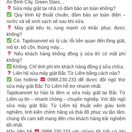
An Bình City, Green Stars…
Sửa máy giặt tại nhà có đảm bảo an toàn không?
Quy trình kỹ thuật chuẩn, đảm bảo an toàn điện –
nước và vệ sinh sạch sẽ sau khi sửa.
Máy giặt kêu to, rung mạnh có khắc phục được
không?
Có. Tapdoanviet xử lý các lỗi liên quan đến lồng giặt,
mô tơ, bộ côn, thùng máy…
Nếu khách hàng không đồng ý sửa thì có mất phí
không?
Không. Chỉ tính phí khi khách hàng đồng ý sửa chữa.
Liên hệ sửa máy giặt Bắc Từ Liêm bằng cách nào?
Gọi hotline
0988.230.233 để được đội ngũ thợ
sửa máy giặt Bắc Từ Liêm hỗ trợ nhanh nhất.
Tapdoanviet tự hào là đơn vị sửa máy giặt tại Bắc Từ
Liêm uy tín – nhanh chóng – chuyên nghiệp. Với đội ngũ
sửa máy giặt Bắc Từ Liêm kỹ thuật viên giàu kinh
nghiệm, linh kiện chính hãng và thái độ phục vụ tận tâm,
chúng tôi cam kết mang đến cho khách hàng trải nghiệm
tốt nhất.
Hãy liên hệ
0988.230.233 với chúng tôi bất cứ khi