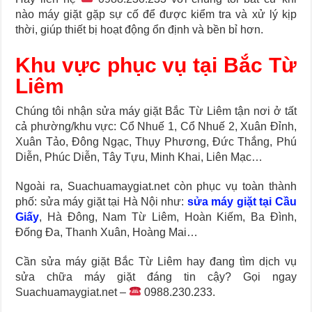
nào máy giặt gặp sự cố để được kiểm tra và xử lý kịp
thời, giúp thiết bị hoạt động ổn định và bền bỉ hơn.
Khu vực phục vụ tại Bắc Từ
Liêm
Chúng tôi nhận sửa máy giặt Bắc Từ Liêm tận nơi ở tất
cả phường/khu vực: Cổ Nhuế 1, Cổ Nhuế 2, Xuân Đỉnh,
Xuân Tảo, Đông Ngạc, Thụy Phương, Đức Thắng, Phú
Diễn, Phúc Diễn, Tây Tựu, Minh Khai, Liên Mạc…
Ngoài ra, Suachuamaygiat.net còn phục vụ toàn thành
phố: sửa máy giặt tại Hà Nội như:
sửa máy giặt tại Cầu
Giấy
, Hà Đông, Nam Từ Liêm, Hoàn Kiếm, Ba Đình,
Đống Đa, Thanh Xuân, Hoàng Mai…
Cần sửa máy giặt Bắc Từ Liêm hay đang tìm dịch vụ
sửa chữa máy giặt đáng tin cậy? Gọi ngay
Suachuamaygiat.net –
0988.230.233.