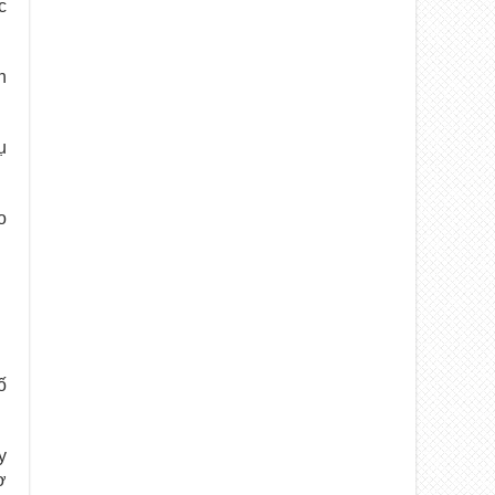
c
h
ụ
o
ố
y
ơ