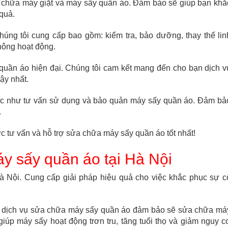
a chữa máy giặt và máy sấy quần áo. Đảm bảo sẽ giúp bạn khắ
quả.
ng tôi cung cấp bao gồm: kiểm tra, bảo dưỡng, thay thế lin
hông hoạt động.
quần áo hiện đại. Chúng tôi cam kết mang đến cho bạn dịch v
ậy nhất.
hác như tư vấn sử dụng và bảo quản máy sấy quần áo. Đảm bả
.
c tư vấn và hỗ trợ sửa chữa máy sấy quần áo tốt nhất!
y sấy quần áo tại Hà Nội
à Nội. Cung cấp giải pháp hiệu quả cho việc khắc phục sự c
c dịch vụ sửa chữa máy sấy quần áo đảm bảo sẽ sửa chữa má
iúp máy sấy hoạt động trơn tru, tăng tuổi thọ và giảm nguy c