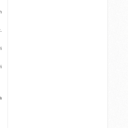
n
.
i
i
a