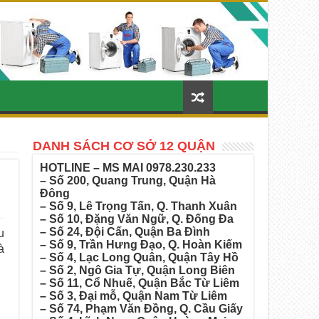
DANH SÁCH CƠ SỞ 12 QUẬN
HOTLINE – MS MAI
0978.230.233
– Số 200, Quang Trung, Quận Hà
Đông
– Số 9, Lê Trọng Tấn, Q. Thanh Xuân
– Số 10, Đặng Văn Ngữ, Q. Đống Đa
– Số 24, Đội Cấn, Quận Ba Đình
u
– Số 9, Trần Hưng Đạo, Q. Hoàn Kiếm
à
– Số 4, Lạc Long Quân, Quận Tây Hồ
– Số 2, Ngô Gia Tự, Quận Long Biên
– Số 11, Cổ Nhuế, Quận Bắc Từ Liêm
– Số 3, Đại mỗ, Quận Nam Từ Liêm
– Số 74, Phạm Văn Đồng, Q. Cầu Giấy