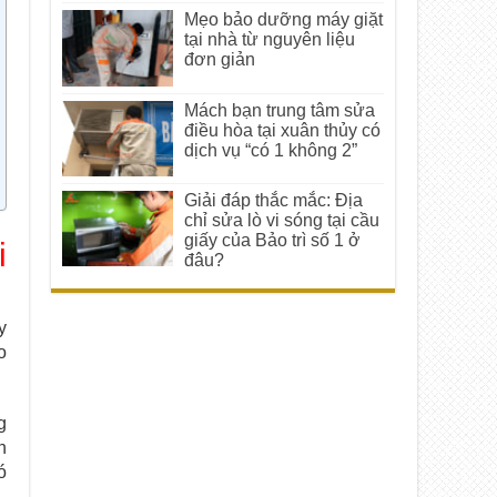
Mẹo bảo dưỡng máy giặt
tại nhà từ nguyên liệu
đơn giản
Mách bạn trung tâm sửa
điều hòa tại xuân thủy có
dịch vụ “có 1 không 2”
Giải đáp thắc mắc: Địa
chỉ sửa lò vi sóng tại cầu
giấy của Bảo trì số 1 ở
i
đâu?
y
o
g
n
ó