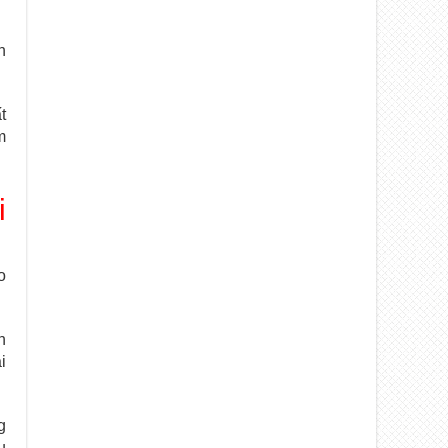
n
t
m
i
o
h
i
g
u