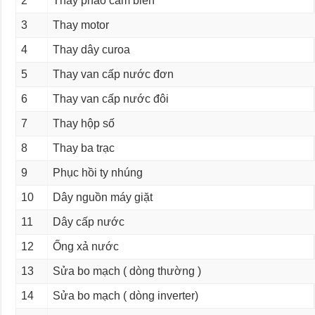
2
Thay phao cảm biến
3
Thay motor
4
Thay dây curoa
5
Thay van cấp nước đơn
6
Thay van cấp nước đôi
7
Thay hộp số
8
Thay ba trạc
9
Phục hồi ty nhúng
10
Dây nguồn máy giặt
11
Dây cấp nước
12
Ống xả nước
13
Sửa bo mạch ( dòng thường )
14
Sửa bo mạch ( dòng inverter)