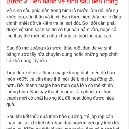
Bước 3 Tiến hành vệ sinh sâu bên trong
Vệ sinh sâu phía bên trong bình là bước làm đỏi hỏi sự
khéo léo, cẩn thận và tỉ mỉ. Bạn thực hiện tháo rơ le điều
chỉnh nhiệt độ và kiểm tra lại sợi đốt. Sợi đốt cần phải
được vệ sinh sạch sẽ do có bụi bẩn bám vào, hoặc có
thể thay thế mới nếu như chúng có tuổi thọ quá cao.
Sau đó mở zoăng xả nước, tháo ruột đun để vệ sinh
bằng nước tẩy rửa chuyên dụng hoặc những hợp chất
có khả năng tẩy rửa.
Tiếp đến kiểm tra thanh magie trong bình, nếu độ hao
mòn >60% thì cần thay thế mới để bình hoạt động tốt
hơn. Bởi thanh magie hao mòn quá lớn có thể khiến
thủng bình. Khi thay thanh magie cần phải lựa chọn
thanh mới có chất lượng tốt, để hoạt động được hiệu
quả.
Sau khi kết thúc quá trình bảo dưỡng, thì lắp ráp cẩn
thận lại các chi tiết như ban đầu ngược với quy trình lúc