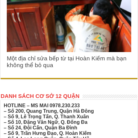
Một địa chỉ sửa bếp từ tại Hoàn Kiếm mà bạn
không thể bỏ qua
DANH SÁCH CƠ SỞ 12 QUẬN
HOTLINE – MS MAI
0978.230.233
– Số 200, Quang Trung, Quận Hà Đông
– Số 9, Lê Trọng Tấn, Q. Thanh Xuân
– Số 10, Đặng Văn Ngữ, Q. Đống Đa
– Số 24, Đội Cấn, Quận Ba Đình
– Số 9, Trần Hưng Đạo, Q. Hoàn Kiếm