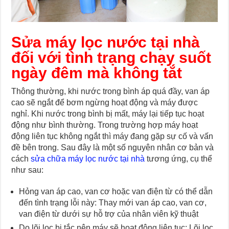
Sửa máy lọc nước tại nhà
đối với tình trạng chạy suốt
ngày đêm mà không tắt
Thông thường, khi nước trong bình áp quá đầy, van áp
cao sẽ ngắt để bơm ngừng hoạt động và máy được
nghỉ. Khi nước trong bình bị mất, máy lại tiếp tục hoạt
động như bình thường. Trong trường hợp máy hoạt
động liên tục không ngắt thì máy đang gặp sự cố và vấn
đề bên trong. Sau đây là một số nguyên nhân cơ bản và
cách
sửa chữa máy lọc nước tại nhà
tương ứng, cụ thể
như sau:
Hỏng
van áp cao
, van cơ hoặc van điện từ có thể dẫn
đến tình trạng lỗi này: Thay mới van áp cao, van cơ,
van điện từ
dưới sự hỗ trợ của nhân viên kỹ thuật
Do lõi lọc bị tắc nên máy sẽ hoạt động liên tục: Lõi lọc