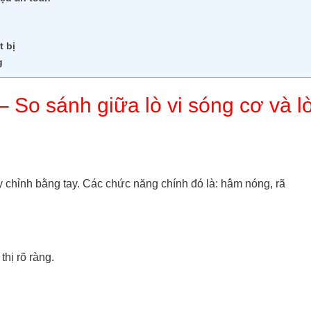
t bị
g
 – So sánh giữa lò vi sóng cơ và l
oay chỉnh bằng tay. Các chức năng chính đó là: hâm nóng, rã
thị rõ ràng.