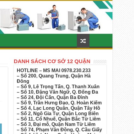
DANH SÁCH CƠ SỞ 12 QUẬN
HOTLINE – MS MAI
0978.230.233
– Số 200, Quang Trung, Quận Hà
Đông
– Số 9, Lê Trọng Tấn, Q. Thanh Xuân
– Số 10, Đặng Văn Ngữ, Q. Đống Đa
– Số 24, Đội Cấn, Quận Ba Đình
– Số 9, Trần Hưng Đạo, Q. Hoàn Kiếm
– Số 4, Lạc Long Quân, Quận Tây Hồ
– Số 2, Ngô Gia Tự, Quận Long Biên
– Số 11, Cổ Nhuế, Quận Bắc Từ Liêm
– Số 3, Đại mỗ, Quận Nam Từ Liêm
– Số 74, Phạm Văn Đồng, Q. Cầu Giấy