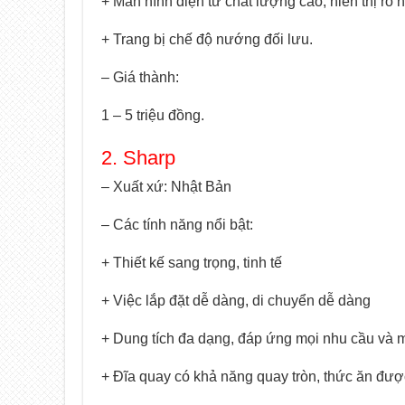
+ Màn hình điện tử chất lượng cao, hiển thị rõ n
+ Trang bị chế độ nướng đối lưu.
– Giá thành:
1 – 5 triệu đồng.
2. Sharp
– Xuất xứ: Nhật Bản
– Các tính năng nổi bật:
+ Thiết kế sang trọng, tinh tế
+ Việc lắp đặt dễ dàng, di chuyển dễ dàng
+ Dung tích đa dạng, đáp ứng mọi nhu cầu và m
+ Đĩa quay có khả năng quay tròn, thức ăn đư